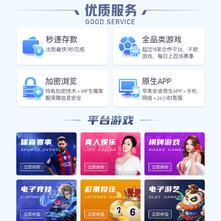
是超级联赛的精彩对决，还是友谊赛和小型比赛的激情碰撞，都让球
迷们感受到了足球的魅力。通过提供丰富的观赛服务和互动活动，球
速体育官方让球迷们能够更加愉快地享受比赛，共同见证足球运动的
美好时刻。