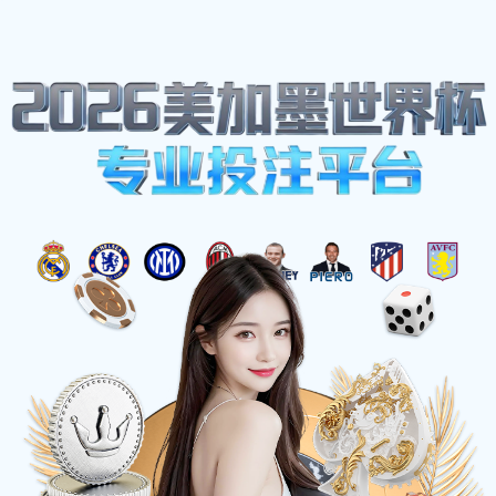
网站地图
☰
welcome-球速体育
公司新闻
行业资讯
常见问题
球速体育官方：最新资讯速递
时间：2026-06-27 访问量：5965
球速体育官方：最新资讯速递
随着夏季的临近，球迷们对即将到来的比赛充满了期待。在这个激动
人心的季节里，球速体育官方宣布了一系列精彩的赛事，为球迷们带
来了前所未有的观赛体验。以下是一些值得关注的亮点：