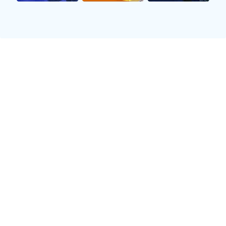
了更多高精度、易操作的测量工具，如激光测速仪、生物力学分析系
统等。这些高科技设备的应用，使得速度测量更加准确、全面，为体
育竞技的发展提供了有力支持。
综上所述，球速体育中速度测量的重要性不言而喻。它不仅能够帮助
运动员提升自己的竞技水平，还能为教练团队提供科学的数据支持，
提高比赛的公平性和观赏性。随着科技的不断进步，我们有理由相
信，未来的体育竞技将更加精彩、公平。
球速体育
球速体育官方
球速体育welcome
上一篇：
球速体育平台：功能特点深度解析
下一篇：
球速体育官方：最新资讯速递