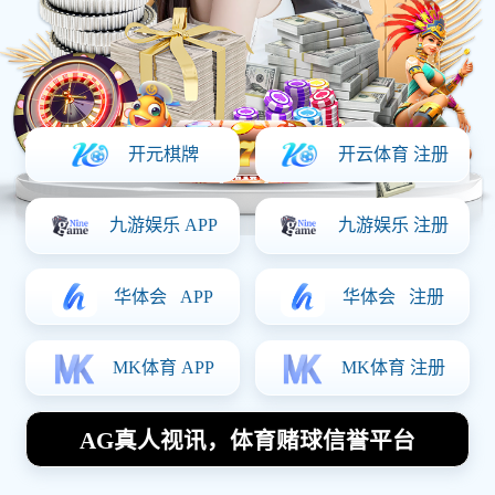
21489443_1637374124
友情链接:
瑞金市紫竹网络科技有限公司
|
产品中心
关于我们
热收缩机
公司简介
真空封口机
加入我们
封口机
联系我们
打包机