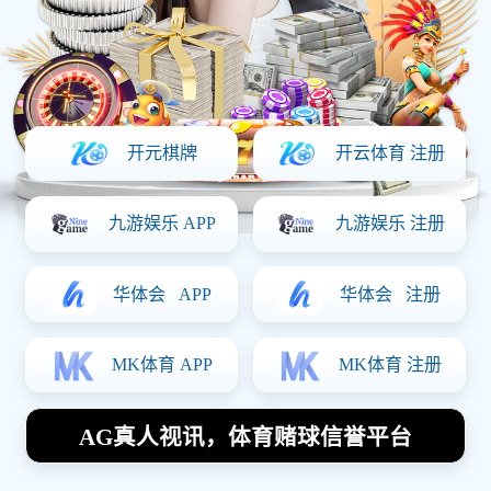
在现代体育赛事中，球速体育welcome作为一项重要的用户体验环
节，其对观众和参与者的影响日益显著。为了进一步提升服务质量，
我们收集了广泛的用户反馈，并进行了深入分析，以期为未来的改进
提供有力支持。
首先，我们注意到许多用户对赛事直播的流畅度表示赞赏。他们认