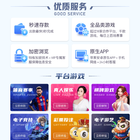
为，球速体育在保证比赛转播质量的同时，也注重了技术层面的优
化，使得观众能够享受到无延迟、高清晰度的观赛体验。此外，对于
解说员的专业性和互动性，用户的反响也十分热烈。他们希望解说员
不仅能够准确传达比赛信息，还能够与观众进行有效互动，增强观赛
的趣味性和参与感。
然而，我们也发现了一些亟待解决的问题。部分用户反映，在某些特
殊情况下，如网络环境不佳或设备故障，观看比赛时会出现卡顿或画
面延迟的情况。针对这一问题，球速体育已经开始着手优化服务器性
能，并计划引入更为先进的视频压缩技术，以减少数据传输过程中的
损耗。同时，我们也在积极与设备供应商合作，探索更多适合不同网
络环境的播放解决方案。
除了技术和服务层面的提升外，我们还重视用户的个性化需求。因
此，我们鼓励用户通过球速体育的社交媒体平台提出宝贵的意见和建
议。无论是对于赛事安排的建议，还是对于观赛体验的期待，我们都
会认真倾听并及时作出回应。我们认为，只有真正了解并满足用户的
需求，才能不断提升我们的服务水平，为用户带来更加满意的观赛体