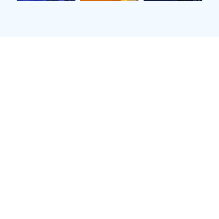
验。
在未来的日子里，球速体育将继续秉承“以用户为中心”的理念，不断
探索和创新，为用户提供更加优质、便捷的服务。我们相信，只要我
们共同努力，就一定能够打造出一个让所有用户都感到满意和快乐的
体育世界。
球速体育官方
球速体育welcome
上一篇：
球速体育官方：技术分析方法介绍
下一篇：
球速体育平台：功能特点深度解析
友情链接: