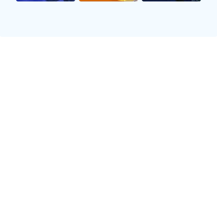
友情链接:
瑞金市紫竹网络科技有限公司
|
产品中心
关于我们
热收缩机
公司简介
真空封口机
加入我们
封口机
联系我们
打包机
打码机
包装材料
新闻资讯
服务中心
公司新闻
销售服务
行业资讯
技术咨询