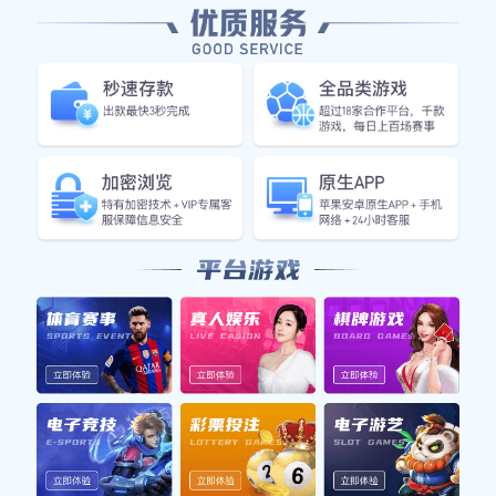
球速体育
球速体育官方
球速体育welcome
上一篇：
球速体育官方：安全登录指南
下一篇：
球速体育平台：注册与登录教程