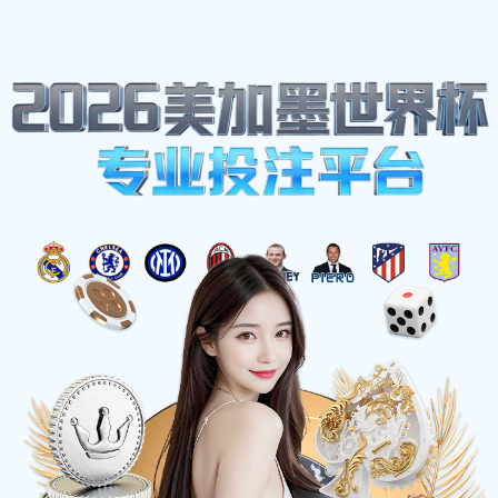
网站地图
☰
welcome-球速体育
公司新闻
行业资讯
常见问题
球速体育welcome：用户体验分享
时间：2026-06-16 访问量：5963
在球速体育，每一次的点击都充满了期待。界面设计简洁明了，让人
一眼就能明白如何操作。无论是新手还是资深玩家，都能在这里找到
属于自己的乐趣。
我特别喜欢这里的赛事直播功能，可以实时观看各种精彩的比赛，仿